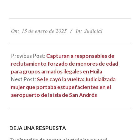
2025-
01-
On:
15 de enero de 2025
In:
Judicial
15
Previous Post:
Capturan a responsables de
reclutamiento forzado de menores de edad
para grupos armados ilegales en Huila
Next Post:
Se le cayó la vuelta: Judicializada
mujer que portaba estupefacientes en el
aeropuerto de la isla de San Andrés
DEJA UNA RESPUESTA