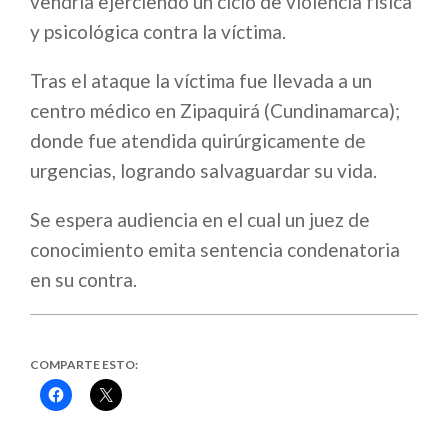
vendría ejerciendo un ciclo de violencia física
y psicológica contra la víctima.
Tras el ataque la víctima fue llevada a un
centro médico en Zipaquirá (Cundinamarca);
donde fue atendida quirúrgicamente de
urgencias, logrando salvaguardar su vida.
Se espera audiencia en el cual un juez de
conocimiento emita sentencia condenatoria
en su contra.
COMPARTE ESTO:
Haz
Haz
clic
clic
para
para
compartir
compartir
en
en