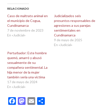
Facebook
X
(Se
(Se
abre
abre
RELACIONADO
en
en
una
una
Caso de maltrato animal en
Judicializados seis
ventana
ventana
el municipio de Cogua,
presuntos responsables de
nueva)
nueva)
Cundinamarca
agresiones a sus parejas
7 de noviembre de 2023
sentimentales en
En «Judicial»
Cundinamarca
9 de mayo de 2025
En «Judicial»
Perturbador: Este hombre
quemó, amarró y abusó
sexualmente de su
compañera sentimental. La
hija menor de la mujer
también sería una víctima
17 de mayo de 2024
En «Judicial»
Facebook
Mastodon
Email
Compartir