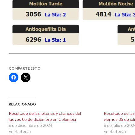
COMPARTE ESTO:
Haz
Haz
clic
clic
para
para
compartir
compartir
en
en
Facebook
X
(Se
(Se
abre
abre
RELACIONADO
en
en
una
una
Resultado de las loterías y chances del
Resultado de las
ventana
ventana
jueves 05 de diciembre en Colombia
viernes 05 de ju
nueva)
nueva)
6 de diciembre de 2024
6 de julio de 202
En «Lotería»
En «Lotería»