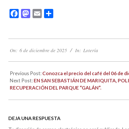
Facebook
Mastodon
Email
Compartir
2025-
12-
On:
6 de diciembre de 2025
In:
Lotería
06
Previous Post:
Conozca el precio del café del 06 de d
Next Post:
EN SAN SEBASTIÁN DE MARIQUITA, PO
RECUPERACIÓN DEL PARQUE “GALÁN”.
DEJA UNA RESPUESTA