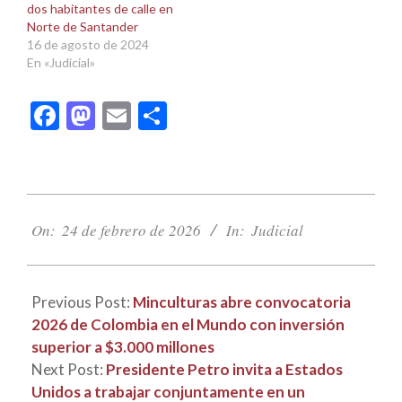
dos habitantes de calle en
Norte de Santander
16 de agosto de 2024
En «Judicial»
Facebook
Mastodon
Email
Compartir
2026-
02-
On:
24 de febrero de 2026
In:
Judicial
24
Previous Post:
Minculturas abre convocatoria
2026 de Colombia en el Mundo con inversión
superior a $3.000 millones
Next Post:
Presidente Petro invita a Estados
Unidos a trabajar conjuntamente en un