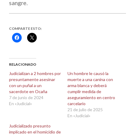
sangre.
COMPARTE ESTO:
Haz
Haz
clic
clic
para
para
compartir
compartir
en
en
Facebook
X
(Se
(Se
abre
abre
RELACIONADO
en
en
una
una
Judicializan a 2 hombres por
Un hombre le causó la
ventana
ventana
presuntamente asesinar
muerte a una canina con
nueva)
nueva)
con un puñal a un
arma blanca y deberá
sacerdote en Ocaña
cumplir medida de
7 de junio de 2024
aseguramiento en centro
En «Judicial»
carcelario
21 de julio de 2025
En «Judicial»
Judicializado presunto
implicado en el homicidio de