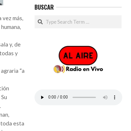
BUSCAR
a vez más,
Search
a humana,
ala y, de
 todas y
 agraria “a
ción
 Su
.
nan,
“toda esta