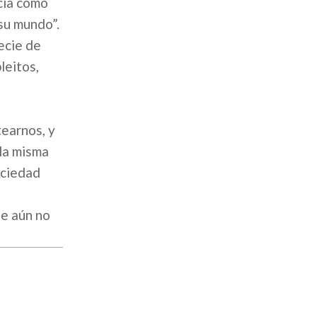
icia como
 su mundo”.
ecie de
leitos,
tearnos, y
 la misma
ociedad
ue aún no