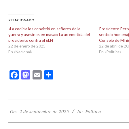
para
para
compartir
compartir
en
en
Facebook
X
(Se
(Se
abre
abre
RELACIONADO
en
en
una
una
«La codicia los convirtió en señores de la
Presidente Petro
ventana
ventana
guerra y asesinos en masa»: La arremetida del
sentido homenaje
nueva)
nueva)
presidente contra el ELN
Consejo de Mini
22 de enero de 2025
22 de abril de 2
En «Nacional»
En «Política»
Facebook
Mastodon
Email
Compartir
2025-
09-
On:
2 de septiembre de 2025
In:
Política
02