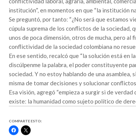
conflictividad laboral, agraria, ambiental, comerc
institución”, en momentos en que “la institución na
Se preguntó, por tanto: “¿No será que estamos vi
cúpula suprema de los conflictos de la sociedad, q
unos de poca dimensión, otros de mucha, pero al fi
conflictividad de la sociedad colombiana no resuel
En ese sentido, recalcó que “la solución está en 
discúlpenme la palabra, el poder constituyente p
sociedad. Y no estoy hablando de una asamblea, si
misma de tomar decisiones y solucionar conflictos
Esa visión, agregó “empieza a surgir si de verdad 
existe: la humanidad como sujeto político de derec
COMPARTE ESTO:
Haz
Haz
clic
clic