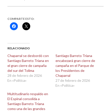
COMPARTE ESTO:
Haz
Haz
clic
clic
para
para
compartir
compartir
en
en
Facebook
X
(Se
(Se
abre
abre
RELACIONADO
en
en
una
una
Chaparral se desbordó con
Santiago Barreto Triana
ventana
ventana
Santiago Barreto Triana en
encabezará gran cierre de
nueva)
nueva)
el gran cierre de campaña
campaña en el Parque de
del sur del Tolima
los Presidentes de
28 de febrero de 2026
Chaparral
En «Política»
27 de febrero de 2026
En «Política»
Multitudinario respaldo en
El Espinal consolida a
Santiago Barreto Triana
como una de las grandes