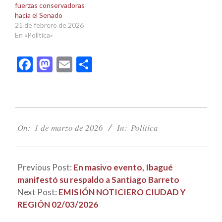
fuerzas conservadoras
hacia el Senado
21 de febrero de 2026
En «Política»
Facebook
Mastodon
Email
Compartir
2026-
03-
On:
1 de marzo de 2026
In:
Política
01
Previous Post:
En masivo evento, Ibagué
manifestó su respaldo a Santiago Barreto
Next Post:
EMISIÓN NOTICIERO CIUDAD Y
REGIÓN 02/03/2026