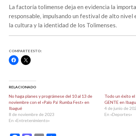
La factoría tolimense deja en evidencia la importan
responsable, impulsando un festival de alto nivel
la cultura y la identidad de los Tolimenses.
COMPARTE ESTO:
Haz
Haz
clic
clic
para
para
compartir
compartir
en
en
Facebook
X
(Se
(Se
abre
abre
RELACIONADO
en
en
una
una
No haga planes y prográmese del 10 al 13 de
Todo un éxito e
ventana
ventana
noviembre con el «Palo Pa’ Rumba Fest» en
GENTE en Ibag
nueva)
nueva)
Ibagué
4 de junio de 20
8 de noviembre de 2023
En «Deportes»
En «Entretenimiento»