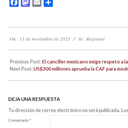
Facebook
Mastodon
Email
Compartir
2025-
11-
On:
11 de noviembre de 2025
In:
Regional
11
Previous Post:
El canciller mexicano exige respeto a l
Next Post:
US$300 millones aprueba la CAF para mod
DEJA UNA RESPUESTA
Tu dirección de correo electrónico no será publicada.
Lo
Comentario
*