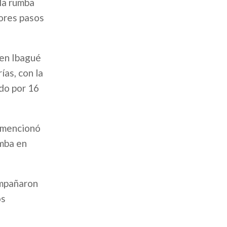
la rumba
jores pasos
 en Ibagué
ías, con la
do por 16
, mencionó
umba en
ompañaron
os