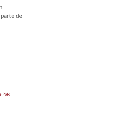
n
 parte de
e Palo