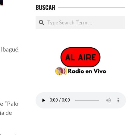
BUSCAR
Search
 Ibagué,
de “Palo
ía de