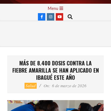
Skip
Primary
Menu
to
Navigation
Search
content
Menu
MÁS DE 8.400 DOSIS CONTRA LA
FIEBRE AMARILLA SE HAN APLICADO EN
IBAGUÉ ESTE AÑO
Salud
On:
6 de marzo de 2026