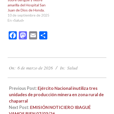
amarilla del Hospital San
Juan de Dios de Honda.
10 de septiembre de 2025
En «Salud»
Facebook
Mastodon
Email
Compartir
2026-
03-
On:
6 de marzo de 2026
In:
Salud
06
Previous Post:
Ejército Nacional inutiliza tres
unidades de producción minera en zona rural de
chaparral
Next Post:
EMISIÓN NOTICIERO IBAGUÉ
VAMOS BIEN 07/03/26