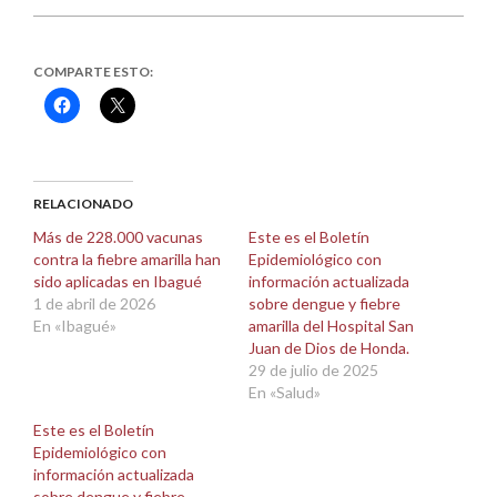
COMPARTE ESTO:
Haz
Haz
clic
clic
para
para
compartir
compartir
en
en
Facebook
X
(Se
(Se
abre
abre
RELACIONADO
en
en
una
una
Más de 228.000 vacunas
Este es el Boletín
ventana
ventana
contra la fiebre amarilla han
Epidemiológico con
nueva)
nueva)
sido aplicadas en Ibagué
información actualizada
1 de abril de 2026
sobre dengue y fiebre
En «Ibagué»
amarilla del Hospital San
Juan de Dios de Honda.
29 de julio de 2025
En «Salud»
Este es el Boletín
Epidemiológico con
información actualizada
sobre dengue y fiebre