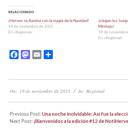
en
en
Facebook
X
(Se
(Se
abre
abre
RELACIONADO
en
en
una
una
¡Herveo se ilumina con la magia de la Navidad!
¡Llegan los Jueg
ventana
ventana
14 de noviembre de 2025
Minitejo!
nueva)
nueva)
En «Regional»
19 de noviembre
En «Regional»
Facebook
Mastodon
Email
Compartir
2025-
11-
On:
19 de noviembre de 2025
In:
Regional
19
Previous Post:
Una noche inolvidable: Así fue la elec
Next Post:
¡Bienvenidos a la edición #12 de NotiHerv