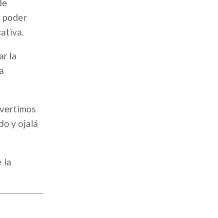
de
y poder
ativa.
ar la
a
ivertimos
do y ojalá
 la