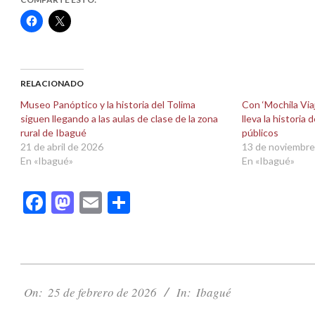
Haz
Haz
clic
clic
para
para
compartir
compartir
en
en
Facebook
X
(Se
(Se
abre
abre
RELACIONADO
en
en
una
una
Museo Panóptico y la historia del Tolima
Con ‘Mochila Via
ventana
ventana
siguen llegando a las aulas de clase de la zona
lleva la historia 
nueva)
nueva)
rural de Ibagué
públicos
21 de abril de 2026
13 de noviembre
En «Ibagué»
En «Ibagué»
Facebook
Mastodon
Email
Compartir
2026-
02-
On:
25 de febrero de 2026
In:
Ibagué
25