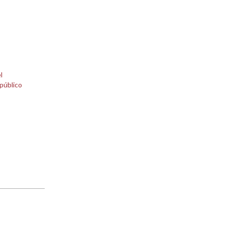
l
público