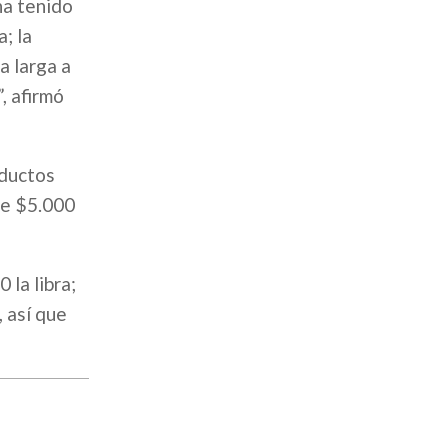
ha tenido
; la
a larga a
, afirmó
oductos
de $5.000
 la libra;
, así que