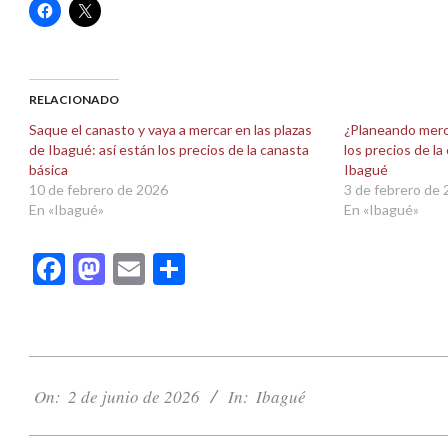
Haz
Haz
clic
clic
para
para
compartir
compartir
en
en
Facebook
X
(Se
(Se
abre
abre
RELACIONADO
en
en
una
una
Saque el canasto y vaya a mercar en las plazas
¿Planeando merc
ventana
ventana
de Ibagué: así están los precios de la canasta
los precios de la
nueva)
nueva)
básica
Ibagué
10 de febrero de 2026
3 de febrero de
En «Ibagué»
En «Ibagué»
Facebook
Mastodon
Email
Compartir
2026-
06-
On:
2 de junio de 2026
In:
Ibagué
02