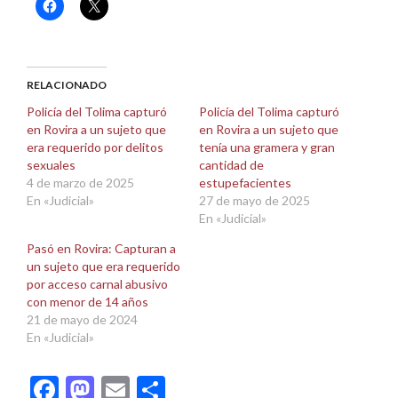
Haz
Haz
clic
clic
para
para
compartir
compartir
en
en
Facebook
X
(Se
(Se
abre
abre
RELACIONADO
en
en
una
una
Policía del Tolima capturó
Policía del Tolima capturó
ventana
ventana
en Rovira a un sujeto que
en Rovira a un sujeto que
nueva)
nueva)
era requerido por delitos
tenía una gramera y gran
sexuales
cantidad de
4 de marzo de 2025
estupefacientes
En «Judicial»
27 de mayo de 2025
En «Judicial»
Pasó en Rovira: Capturan a
un sujeto que era requerido
por acceso carnal abusivo
con menor de 14 años
21 de mayo de 2024
En «Judicial»
Facebook
Mastodon
Email
Compartir