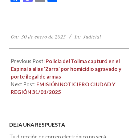
2025-
01-
On:
30 de enero de 2025
In:
Judicial
30
Previous Post:
Policía del Tolima capturó en el
Espinal a alias ‘Zarra’ por homicidio agravado y
porte ilegal de armas
Next Post:
EMISIÓN NOTICIERO CIUDAD Y
REGIÓN 31/01/2025
DEJA UNA RESPUESTA
Tu dirección de correo electrónico no será