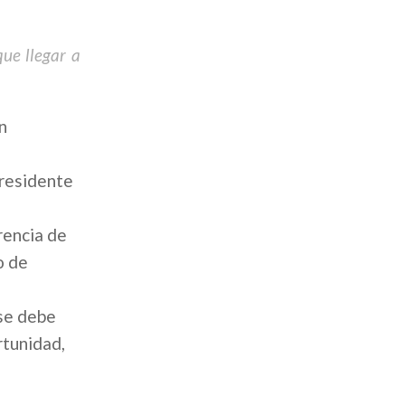
ue llegar a
n
presidente
rencia de
o de
“se debe
rtunidad,