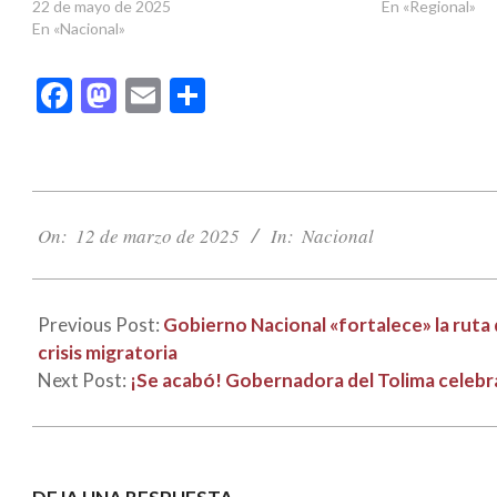
22 de mayo de 2025
En «Regional»
En «Nacional»
Facebook
Mastodon
Email
Compartir
2025-
03-
On:
12 de marzo de 2025
In:
Nacional
12
Previous Post:
Gobierno Nacional «fortalece» la ruta 
crisis migratoria
Next Post:
¡Se acabó! Gobernadora del Tolima celebra