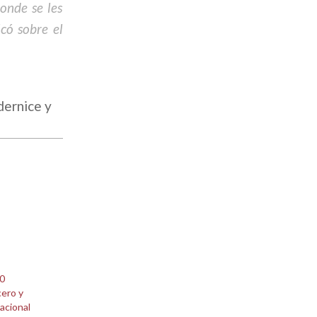
onde se les
có sobre el
dernice y
00
cero y
acional