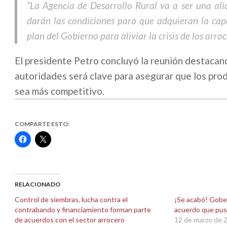
“La Agencia de Desarrollo Rural va a ser una ali
darán las condiciones para que adquieran la cap
plan del Gobierno para aliviar la crisis de los arroc
El presidente Petro concluyó la reunión destacand
autoridades será clave para asegurar que los prod
sea más competitivo.
COMPARTE ESTO:
Haz
Haz
clic
clic
para
para
compartir
compartir
en
en
Facebook
X
(Se
(Se
abre
abre
RELACIONADO
en
en
una
una
Control de siembras, lucha contra el
¡Se acabó! Gobe
ventana
ventana
contrabando y financiamiento forman parte
acuerdo que puso
nueva)
nueva)
de acuerdos con el sector arrocero
12 de marzo de 