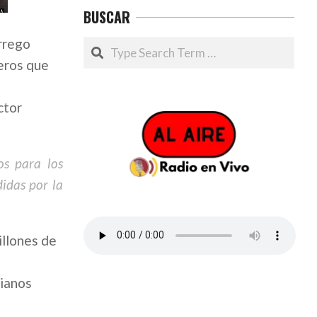
BUSCAR
Urrego
Search
ceros que
ctor
os para los
idas por la
illones de
dianos