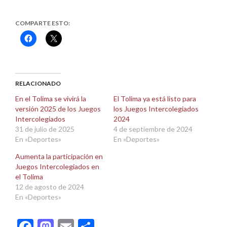
COMPARTE ESTO:
Haz
Haz
clic
clic
para
para
compartir
compartir
en
en
Facebook
X
(Se
(Se
abre
abre
RELACIONADO
en
en
una
una
En el Tolima se vivirá la
El Tolima ya está listo para
ventana
ventana
versión 2025 de los Juegos
los Juegos Intercolegiados
nueva)
nueva)
Intercolegiados
2024
31 de julio de 2025
4 de septiembre de 2024
En «Deportes»
En «Deportes»
Aumenta la participación en
Juegos Intercolegiados en
el Tolima
12 de agosto de 2024
En «Deportes»
Facebook
Mastodon
Email
Compartir