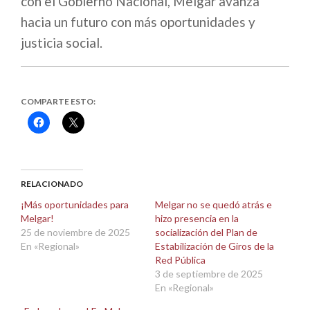
con el Gobierno Nacional, Melgar avanza
hacia un futuro con más oportunidades y
justicia social.
COMPARTE ESTO:
Haz
Haz
clic
clic
para
para
compartir
compartir
en
en
Facebook
X
(Se
(Se
abre
abre
RELACIONADO
en
en
una
una
¡Más oportunidades para
Melgar no se quedó atrás e
ventana
ventana
Melgar!
hizo presencia en la
nueva)
nueva)
25 de noviembre de 2025
socialización del Plan de
En «Regional»
Estabilización de Giros de la
Red Pública
3 de septiembre de 2025
En «Regional»