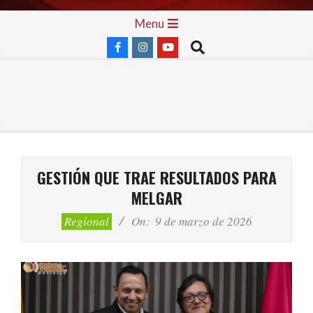
Skip
Primary
Menu
to
Navigation
Search
content
Menu
GESTIÓN QUE TRAE RESULTADOS PARA
MELGAR
Regional
On:
9 de marzo de 2026