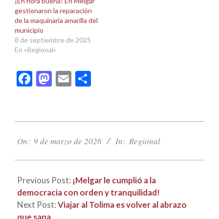
¡En hora buena! En Melgar
gestionaron la reparación
de la maquinaria amarilla del
municipio
8 de septiembre de 2025
En «Regional»
Facebook
Mastodon
Email
Compartir
2026-
03-
On:
9 de marzo de 2026
In:
Regional
09
Previous Post:
¡Melgar le cumplió a la
democracia con orden y tranquilidad!
Next Post:
Viajar al Tolima es volver al abrazo
que sana