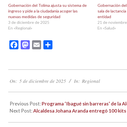
en
en
una
una
Gobernación del Tolima ajusta su sistema de
Gobernación del
ventana
ventana
ingreso y pide a la ciudadanía acoger las
sala de lactancia
nueva)
nueva)
nuevas medidas de seguridad
entidad
3 de diciembre de 2025
21 de noviembre
En «Regional»
En «Salud»
Facebook
Mastodon
Email
Compartir
2025-
12-
On:
5 de diciembre de 2025
In:
Regional
05
Previous Post:
Programa ‘Ibagué sin barreras’ de la Alc
Next Post:
Alcaldesa Johana Aranda entregó 100 kits 