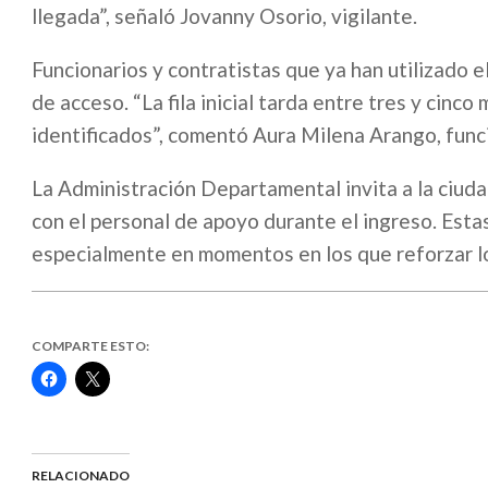
llegada”, señaló Jovanny Osorio, vigilante.
Funcionarios y contratistas que ya han utilizado e
de acceso. “La fila inicial tarda entre tres y cin
identificados”, comentó Aura Milena Arango, func
La Administración Departamental invita a la ciuda
con el personal de apoyo durante el ingreso. Est
especialmente en momentos en los que reforzar l
COMPARTE ESTO:
Haz
Haz
clic
clic
para
para
compartir
compartir
en
en
Facebook
X
(Se
(Se
abre
abre
RELACIONADO