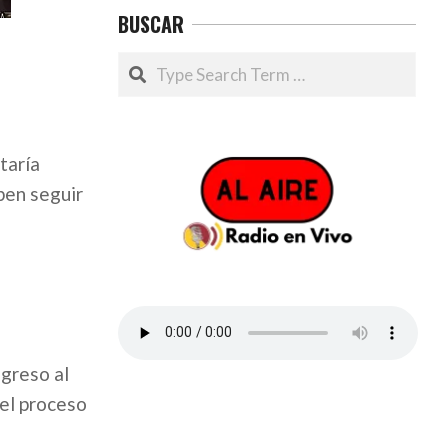
BUSCAR
Search
taría
ben seguir
ngreso al
 el proceso