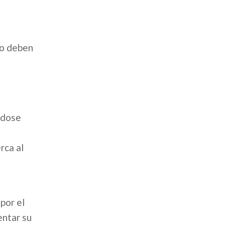
lo deben
ndose
rca al
por el
entar su