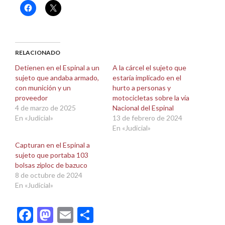
Haz
Haz
clic
clic
para
para
compartir
compartir
en
en
Facebook
X
(Se
(Se
abre
abre
RELACIONADO
en
en
una
una
Detienen en el Espinal a un
A la cárcel el sujeto que
ventana
ventana
sujeto que andaba armado,
estaría implicado en el
nueva)
nueva)
con munición y un
hurto a personas y
proveedor
motocicletas sobre la vía
4 de marzo de 2025
Nacional del Espinal
En «Judicial»
13 de febrero de 2024
En «Judicial»
Capturan en el Espinal a
sujeto que portaba 103
bolsas ziploc de bazuco
8 de octubre de 2024
En «Judicial»
Facebook
Mastodon
Email
Compartir