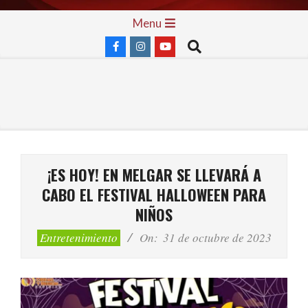
Skip
Primary
Menu
to
Navigation
Search
content
Menu
¡ES HOY! EN MELGAR SE LLEVARÁ A
CABO EL FESTIVAL HALLOWEEN PARA
NIÑOS
Entretenimiento
On:
31 de octubre de 2023