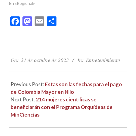
En «Regional»
Facebook
Mastodon
Email
Compartir
2023-
10-
On:
31 de octubre de 2023
In:
Entretenimiento
31
Previous Post:
Estas son las fechas para el pago
de Colombia Mayor en Nilo
Next Post:
214 mujeres científicas se
beneficiarán con el Programa Orquídeas de
MinCiencias