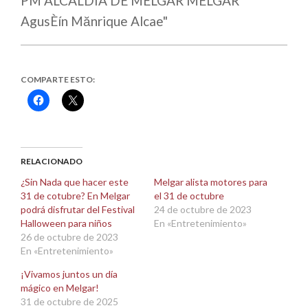
COMPARTE ESTO:
Haz
Haz
clic
clic
para
para
compartir
compartir
en
en
Facebook
X
(Se
(Se
abre
abre
RELACIONADO
en
en
una
una
¿Sin Nada que hacer este
Melgar alista motores para
ventana
ventana
31 de cotubre? En Melgar
el 31 de octubre
nueva)
nueva)
podrá disfrutar del Festival
24 de octubre de 2023
Halloween para niños
En «Entretenimiento»
26 de octubre de 2023
En «Entretenimiento»
¡Vivamos juntos un día
mágico en Melgar!
31 de octubre de 2025