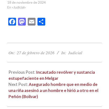
18 de noviembre de 2024
En «Judicial»
Facebook
Mastodon
Email
Compartir
2026-
02-
On:
27 de febrero de 2026
In:
Judicial
27
Previous Post:
Incautado revólver y sustancia
estupefaciente en Melgar
Next Post:
Asegurado hombre que en medio de
una riña asesinó a un hombre e hirió a otro en el
Peñón (Bolívar)