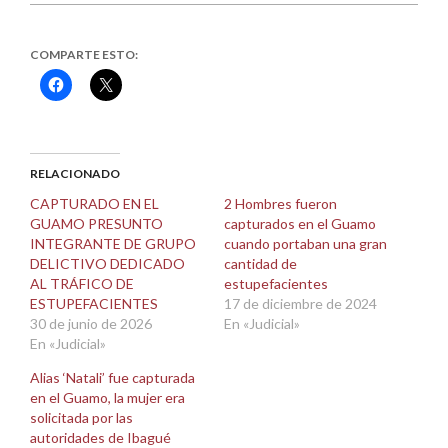
COMPARTE ESTO:
Haz
Haz
clic
clic
para
para
compartir
compartir
en
en
Facebook
X
(Se
(Se
abre
abre
RELACIONADO
en
en
una
una
CAPTURADO EN EL
2 Hombres fueron
ventana
ventana
GUAMO PRESUNTO
capturados en el Guamo
nueva)
nueva)
INTEGRANTE DE GRUPO
cuando portaban una gran
DELICTIVO DEDICADO
cantidad de
AL TRÁFICO DE
estupefacientes
ESTUPEFACIENTES
17 de diciembre de 2024
30 de junio de 2026
En «Judicial»
En «Judicial»
Alias ‘Natali’ fue capturada
en el Guamo, la mujer era
solicitada por las
autoridades de Ibagué