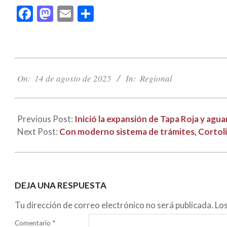
Facebook
Mastodon
Email
Compartir
2025-
08-
On:
14 de agosto de 2025
In:
Regional
14
Previous Post:
Inició la expansión de Tapa Roja y ag
Next Post:
Con moderno sistema de trámites, Cortoli
DEJA UNA RESPUESTA
Tu dirección de correo electrónico no será publicada.
Lo
Comentario
*