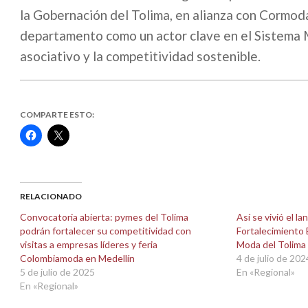
la Gobernación del Tolima, en alianza con Cormod
departamento como un actor clave en el Sistema M
asociativo y la competitividad sostenible.
COMPARTE ESTO:
Haz
Haz
clic
clic
para
para
compartir
compartir
en
en
Facebook
X
(Se
(Se
abre
abre
RELACIONADO
en
en
una
una
Convocatoria abierta: pymes del Tolima
Así se vivió el 
ventana
ventana
podrán fortalecer su competitividad con
Fortalecimiento 
nueva)
nueva)
visitas a empresas líderes y feria
Moda del Tolima
Colombiamoda en Medellín
4 de julio de 202
5 de julio de 2025
En «Regional»
En «Regional»