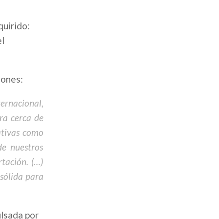
quirido:
el
iones:
ernacional,
ra cerca de
ativas como
de nuestros
tación. (…)
sólida para
ulsada por