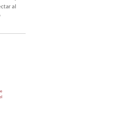
ctar al
o
de
el