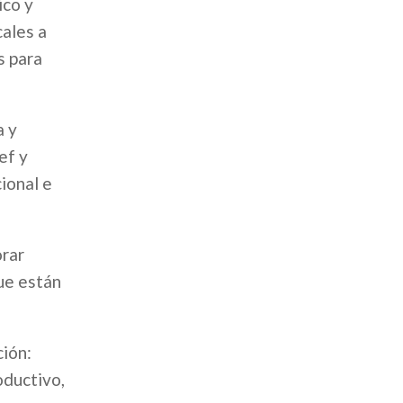
ico y
ales a
s para
a y
ef y
ional e
orar
ue están
ción:
oductivo,