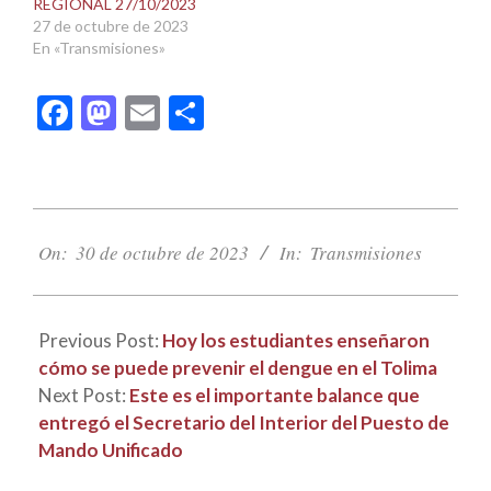
REGIONAL 27/10/2023
27 de octubre de 2023
En «Transmisiones»
Facebook
Mastodon
Email
Compartir
2023-
10-
On:
30 de octubre de 2023
In:
Transmisiones
30
Previous Post:
Hoy los estudiantes enseñaron
cómo se puede prevenir el dengue en el Tolima
Next Post:
Este es el importante balance que
entregó el Secretario del Interior del Puesto de
Mando Unificado