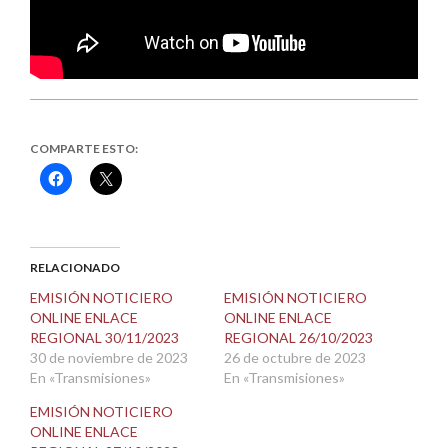
COMPARTE ESTO:
Haz
Haz
clic
clic
para
para
compartir
compartir
en
en
Facebook
X
(Se
(Se
abre
abre
RELACIONADO
en
en
una
una
EMISIÓN NOTICIERO
EMISIÓN NOTICIERO
ventana
ventana
ONLINE ENLACE
ONLINE ENLACE
nueva)
nueva)
REGIONAL 30/11/2023
REGIONAL 26/10/2023
30 de noviembre de 2023
26 de octubre de 2023
En «Transmisiones»
En «Transmisiones»
EMISIÓN NOTICIERO
ONLINE ENLACE