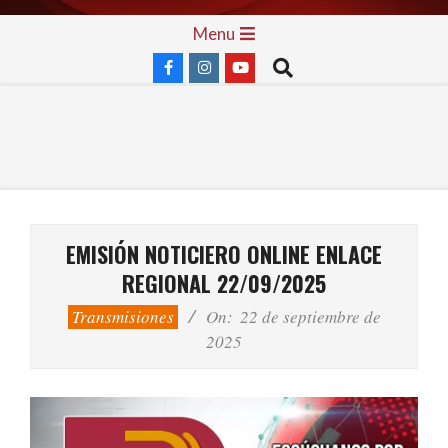
Skip
Primary
Menu
to
Navigation
Search
content
Menu
EMISIÓN NOTICIERO ONLINE ENLACE
REGIONAL 22/09/2025
Transmisiones
On:
22 de septiembre de
2025