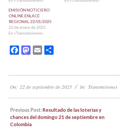
En «Transmisiones»
En «Transmisiones»
EMISIÓN NOTICIERO
ONLINE ENLACE
REGIONAL 22/01/2025
22 de enero de 2025
En «Transmisiones»
Facebook
Mastodon
Email
Compartir
2025-
09-
On:
22 de septiembre de 2025
In:
Transmisiones
22
Previous Post:
Resultado de las loterías y
chances del domingo 21 de septiembre en
Colombia