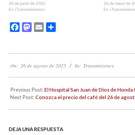
26 de junio de 2025
26 de mayo de 
En «Transmisiones»
En «Transmision
Facebook
Mastodon
Email
Compartir
2025-
08-
On:
26 de agosto de 2025
In:
Transmisiones
26
Previous Post:
El Hospital San Juan de Dios de Honda
Next Post:
Conozca el precio del café del 26 de agos
DEJA UNA RESPUESTA