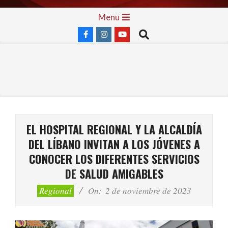
Skip
Primary
Menu
to
Navigation
Search
content
Menu
EL HOSPITAL REGIONAL Y LA ALCALDÍA
DEL LÍBANO INVITAN A LOS JÓVENES A
CONOCER LOS DIFERENTES SERVICIOS
DE SALUD AMIGABLES
Regional
On:
2 de noviembre de 2023