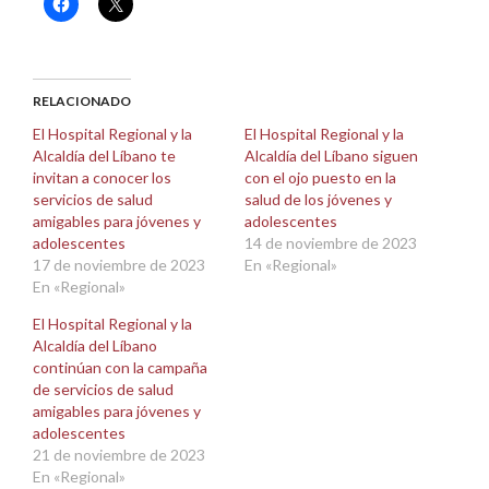
Haz
Haz
clic
clic
para
para
compartir
compartir
en
en
Facebook
X
(Se
(Se
abre
abre
RELACIONADO
en
en
una
una
El Hospital Regional y la
El Hospital Regional y la
ventana
ventana
Alcaldía del Líbano te
Alcaldía del Líbano siguen
nueva)
nueva)
invitan a conocer los
con el ojo puesto en la
servicios de salud
salud de los jóvenes y
amigables para jóvenes y
adolescentes
adolescentes
14 de noviembre de 2023
17 de noviembre de 2023
En «Regional»
En «Regional»
El Hospital Regional y la
Alcaldía del Líbano
continúan con la campaña
de servicios de salud
amigables para jóvenes y
adolescentes
21 de noviembre de 2023
En «Regional»