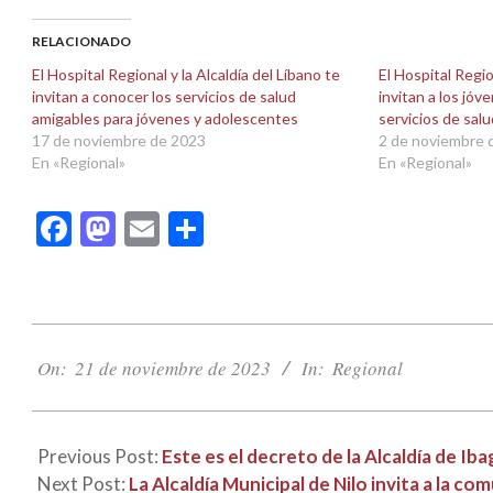
Facebook
X
(Se
(Se
abre
abre
RELACIONADO
en
en
una
una
El Hospital Regional y la Alcaldía del Líbano te
El Hospital Regio
ventana
ventana
invitan a conocer los servicios de salud
invitan a los jóv
nueva)
nueva)
amigables para jóvenes y adolescentes
servicios de sal
17 de noviembre de 2023
2 de noviembre 
En «Regional»
En «Regional»
Facebook
Mastodon
Email
Compartir
2023-
11-
On:
21 de noviembre de 2023
In:
Regional
21
Previous Post:
Este es el decreto de la Alcaldía de Ib
Next Post:
La Alcaldía Municipal de Nilo invita a la c