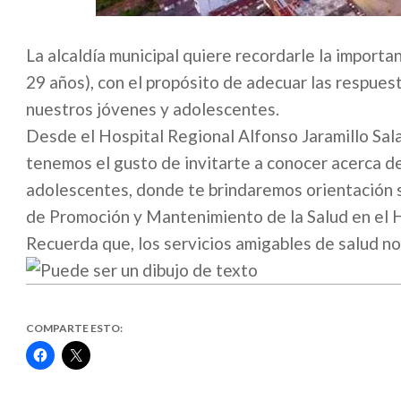
La alcaldía municipal quiere recordarle la importa
29 años), con el propósito de adecuar las respues
nuestros jóvenes y adolescentes.
Desde el Hospital Regional Alfonso Jaramillo Salaz
tenemos el gusto de invitarte a conocer acerca de
adolescentes, donde te brindaremos orientación 
de Promoción y Mantenimiento de la Salud en el Ho
Recuerda que, los servicios amigables de salud no
COMPARTE ESTO:
Haz
Haz
clic
clic
para
para
compartir
compartir
en
en