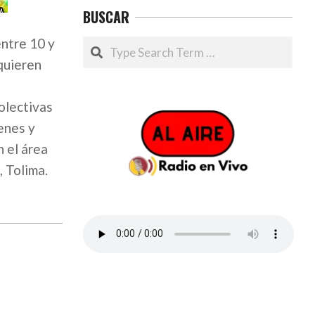
BUSCAR
entre 10 y
Search
equieren
colectivas
enes y
 el área
 Tolima.