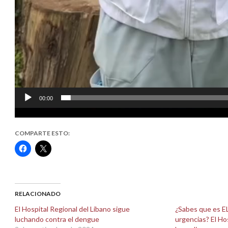
00:00
COMPARTE ESTO:
Haz
Haz
clic
clic
para
para
compartir
compartir
en
en
Facebook
X
(Se
(Se
abre
abre
RELACIONADO
en
en
una
una
El Hospital Regional del Líbano sigue
¿Sabes que es EL
ventana
ventana
luchando contra el dengue
urgencias? El Ho
nueva)
nueva)