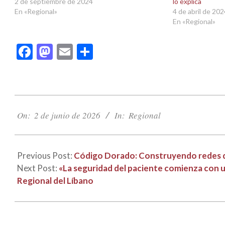
2 de septiembre de 2024
lo explica
En «Regional»
4 de abril de 20
En «Regional»
Facebook
Mastodon
Email
Compartir
2026-
06-
On:
2 de junio de 2026
In:
Regional
02
Previous Post:
Código Dorado: Construyendo redes de
Next Post:
«La seguridad del paciente comienza con u
Regional del Líbano