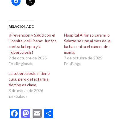
Haz
Haz
clic
clic
para
para
compartir
compartir
en
en
Facebook
X
(Se
(Se
abre
abre
RELACIONADO
en
en
una
una
¡Prevención y Salud con el
Hospital Alfonso Jaramillo
ventana
ventana
Hospital del Líbano: Juntos
Salazar se une al mes de la
nueva)
nueva)
contra la Lepra y la
lucha contra el cáncer de
Tuberculosis!
mama.
9 de octubre de 2025
7 de octubre de 2025
En «Regional»
En «Blog»
La tuberculosis sí tiene
cura, pero detectarla a
tiempo es clave
3 de marzo de 2026
En «Salud»
Facebook
Mastodon
Email
Compartir