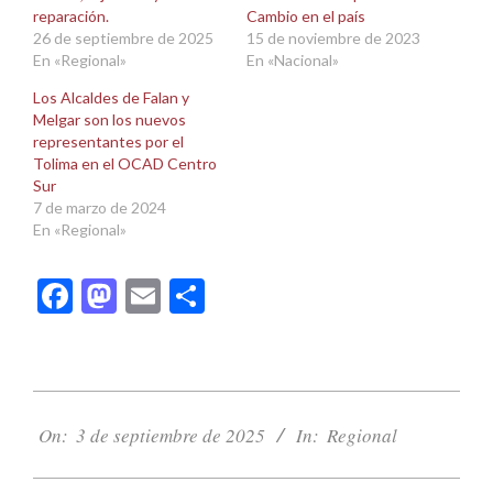
reparación.
Cambio en el país
26 de septiembre de 2025
15 de noviembre de 2023
En «Regional»
En «Nacional»
Los Alcaldes de Falan y
Melgar son los nuevos
representantes por el
Tolima en el OCAD Centro
Sur
7 de marzo de 2024
En «Regional»
Facebook
Mastodon
Email
Compartir
2025-
09-
On:
3 de septiembre de 2025
In:
Regional
03