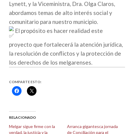
Lynett, y la Viceministra, Dra. Olga Claros,
abordamos temas de alto interés social y
comunitario para nuestro municipio.
El propósito es hacer realidad este
proyecto que fortalecerá la atención jurídica,
la resolución de conflictos y la protección de
los derechos de los melgarenses.
COMPARTE ESTO:
Haz
Haz
clic
clic
para
para
compartir
compartir
en
en
Facebook
X
(Se
(Se
abre
abre
RELACIONADO
en
en
una
una
Melgar sigue firme con la
Arranca gigantesca jornada
ventana
ventana
verdad, la justicia y la
de Conciliación para el
nueva)
nueva)