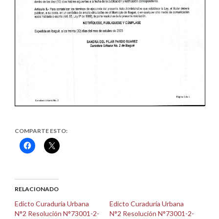
COMPARTE ESTO:
Haz
Haz
clic
clic
para
para
compartir
compartir
en
en
Facebook
X
(Se
(Se
abre
abre
RELACIONADO
en
en
una
una
Edicto Curaduría Urbana
Edicto Curaduría Urbana
ventana
ventana
N°2 Resolución N°73001-2-
N°2 Resolución N°73001-2-
nueva)
nueva)