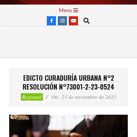
Skip
Primary
Menu
to
Navigation
Search
content
Menu
EDICTO CURADURÍA URBANA N°2
RESOLUCIÓN N°73001-2-23-0524
Regional
On:
21 de noviembre de 2023