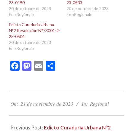
23-0490
23-0503
20 de octubre de 2023
20 de octubre de 2023
En «Regional»
En «Regional»
Edicto Curaduría Urbana
N°2 Resolución N°73001-2-
23-0504
20 de octubre de 2023
En «Regional»
Facebook
Mastodon
Email
Compartir
2023-
11-
On:
21 de noviembre de 2023
In:
Regional
21
Previous Post:
Edicto Curaduría Urbana N°2