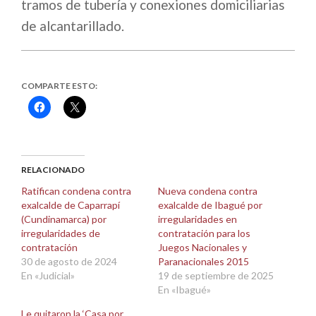
tramos de tubería y conexiones domiciliarias
de alcantarillado.
COMPARTE ESTO:
Haz
Haz
clic
clic
para
para
compartir
compartir
en
en
Facebook
X
(Se
(Se
abre
abre
RELACIONADO
en
en
una
una
Ratifican condena contra
Nueva condena contra
ventana
ventana
exalcalde de Caparrapí
exalcalde de Ibagué por
nueva)
nueva)
(Cundinamarca) por
irregularidades en
irregularidades de
contratación para los
contratación
Juegos Nacionales y
30 de agosto de 2024
Paranacionales 2015
En «Judicial»
19 de septiembre de 2025
En «Ibagué»
Le quitaron la ‘Casa por