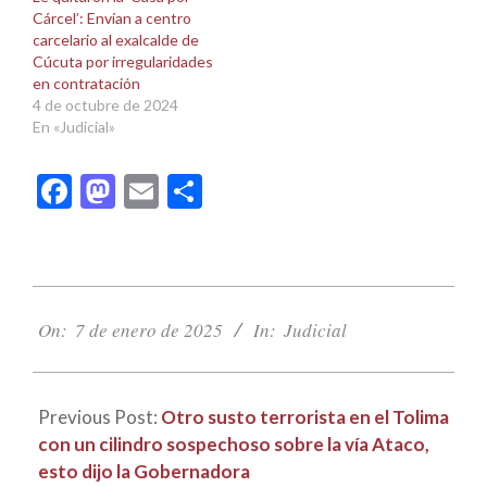
Cárcel’: Envían a centro
carcelario al exalcalde de
Cúcuta por irregularidades
en contratación
4 de octubre de 2024
En «Judicial»
Facebook
Mastodon
Email
Compartir
2025-
01-
On:
7 de enero de 2025
In:
Judicial
07
Previous Post:
Otro susto terrorista en el Tolima
con un cilindro sospechoso sobre la vía Ataco,
esto dijo la Gobernadora