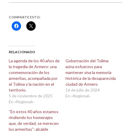
COMPARTE ESTO:
Haz
Haz
clic
clic
para
para
compartir
compartir
en
en
Facebook
X
(Se
(Se
abre
abre
RELACIONADO
en
en
una
una
La agenda de los 40 años de
Gobernación del Tolima
ventana
ventana
la tragedia de Armero: una
aúna esfuerzos para
nueva)
nueva)
conmemoración de los
mantener viva la memoria
armeritas, acompañada por
histórica de la desaparecida
el Tolima y la nación en el
ciudad de Armero
territorio.
16 de julio de 2024
5 de noviembre de 2025
En «Regional»
En «Regional»
“En estos 40 años estamos
rindiendo los homenajes
que, de verdad, se merecen
los armeritas”: alcalde