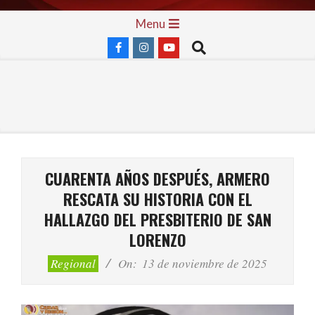
Skip
Primary
Menu
to
Navigation
Search
content
Menu
CUARENTA AÑOS DESPUÉS, ARMERO
RESCATA SU HISTORIA CON EL
HALLAZGO DEL PRESBITERIO DE SAN
LORENZO
Regional
On:
13 de noviembre de 2025