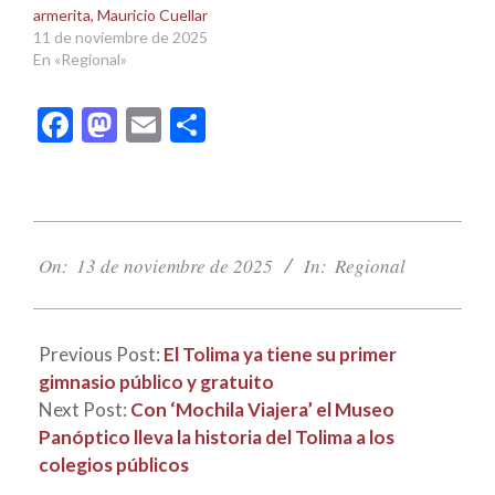
armerita, Mauricio Cuellar
11 de noviembre de 2025
En «Regional»
Facebook
Mastodon
Email
Compartir
2025-
11-
On:
13 de noviembre de 2025
In:
Regional
13
Previous Post:
El Tolima ya tiene su primer
gimnasio público y gratuito
Next Post:
Con ‘Mochila Viajera’ el Museo
Panóptico lleva la historia del Tolima a los
colegios públicos