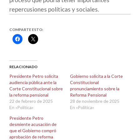
repercusiones políticas y sociales.
COMPARTE ESTO:
Haz
Haz
clic
clic
para
para
compartir
compartir
en
en
Facebook
X
(Se
(Se
abre
abre
RELACIONADO
en
en
una
una
Presidente Petro solicita
Gobierno solicita a la Corte
ventana
ventana
audiencia pública ante la
Constitucional
nueva)
nueva)
Corte Constitucional sobre
pronunciamiento sobre la
la reforma pensional
Reforma Pensional
22 de febrero de 2025
28 de noviembre de 2025
En «Política»
En «Política»
Presidente Petro
desmiente acusación de
que el Gobierno compró
aprobación de reforma