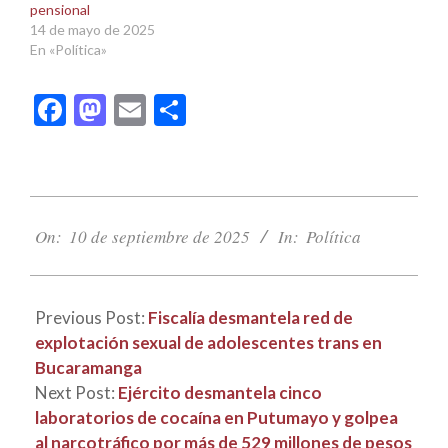
pensional
14 de mayo de 2025
En «Política»
Facebook
Mastodon
Email
Compartir
2025-
09-
On:
10 de septiembre de 2025
In:
Política
10
Previous Post:
Fiscalía desmantela red de
explotación sexual de adolescentes trans en
Bucaramanga
Next Post:
Ejército desmantela cinco
laboratorios de cocaína en Putumayo y golpea
al narcotráfico por más de 529 millones de pesos