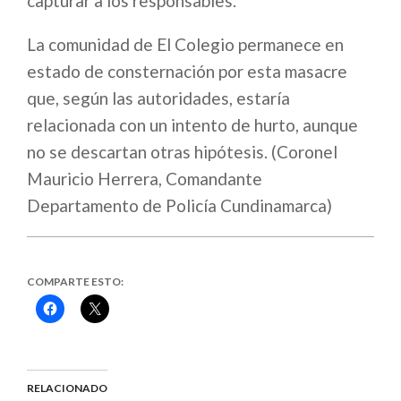
capturar a los responsables.
La comunidad de El Colegio permanece en
estado de consternación por esta masacre
que, según las autoridades, estaría
relacionada con un intento de hurto, aunque
no se descartan otras hipótesis. (Coronel
Mauricio Herrera, Comandante
Departamento de Policía Cundinamarca)
COMPARTE ESTO:
Haz
Haz
clic
clic
para
para
compartir
compartir
en
en
Facebook
X
(Se
(Se
abre
abre
RELACIONADO
en
en