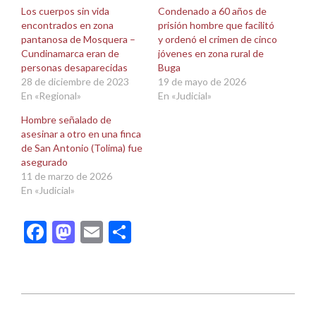
una
una
Los cuerpos sin vida
Condenado a 60 años de
ventana
ventana
encontrados en zona
prisión hombre que facilitó
nueva)
nueva)
pantanosa de Mosquera –
y ordenó el crimen de cinco
Cundinamarca eran de
jóvenes en zona rural de
personas desaparecidas
Buga
28 de diciembre de 2023
19 de mayo de 2026
En «Regional»
En «Judicial»
Hombre señalado de
asesinar a otro en una finca
de San Antonio (Tolima) fue
asegurado
11 de marzo de 2026
En «Judicial»
Facebook
Mastodon
Email
Compartir
2025-