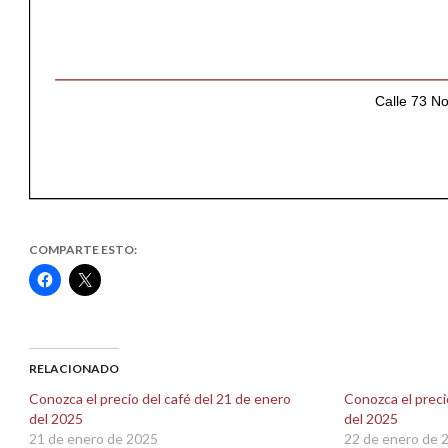
COMPARTE ESTO:
Haz
Haz
clic
clic
para
para
compartir
compartir
en
en
Facebook
X
(Se
(Se
abre
abre
RELACIONADO
en
en
una
una
Conozca el precio del café del 21 de enero
Conozca el preci
ventana
ventana
del 2025
del 2025
nueva)
nueva)
21 de enero de 2025
22 de enero de 