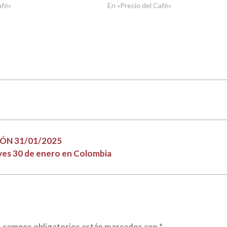
afé»
En «Precio del Café»
ÓN 31/01/2025
eves 30 de enero en Colombia
s campos obligatorios están marcados con
*