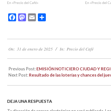
En «Precio del Café»
En «Precio del C
Facebook
Mastodon
Email
Compartir
2025-
01-
On:
31 de enero de 2025
In:
Precio del Café
31
Previous Post:
EMISIÓN NOTICIERO CIUDAD Y REGI
Next Post:
Resultado de las loterías y chances del ju
DEJA UNA RESPUESTA
Tu dirección de correo electrónico no será publicada.
Lo