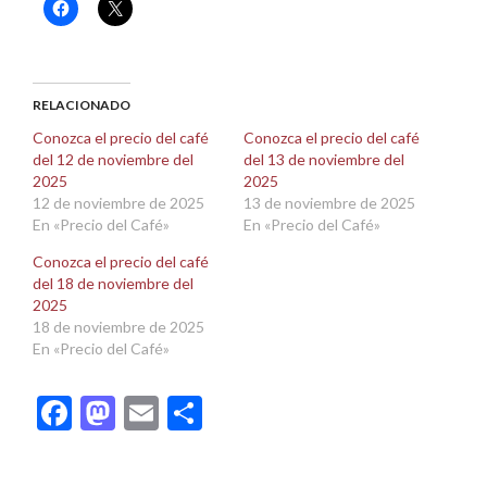
Haz
Haz
clic
clic
para
para
compartir
compartir
en
en
Facebook
X
(Se
(Se
abre
abre
RELACIONADO
en
en
una
una
Conozca el precio del café
Conozca el precio del café
ventana
ventana
del 12 de noviembre del
del 13 de noviembre del
nueva)
nueva)
2025
2025
12 de noviembre de 2025
13 de noviembre de 2025
En «Precio del Café»
En «Precio del Café»
Conozca el precio del café
del 18 de noviembre del
2025
18 de noviembre de 2025
En «Precio del Café»
Facebook
Mastodon
Email
Compartir