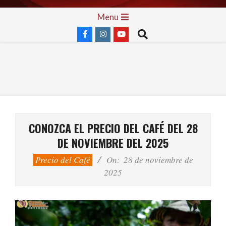
Skip
Primary
Menu
to
Navigation
Search
content
Menu
CONOZCA EL PRECIO DEL CAFÉ DEL 28
DE NOVIEMBRE DEL 2025
Precio del Café
On:
28 de noviembre de
2025