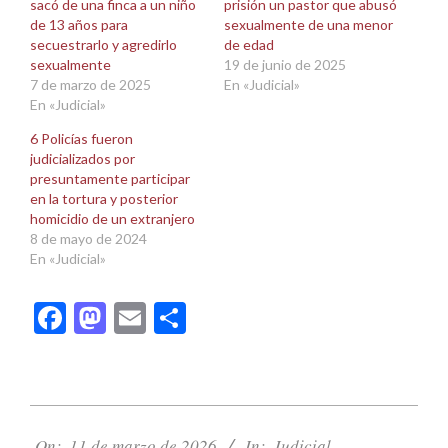
sacó de una finca a un niño
prisión un pastor que abusó
de 13 años para
sexualmente de una menor
secuestrarlo y agredirlo
de edad
sexualmente
19 de junio de 2025
7 de marzo de 2025
En «Judicial»
En «Judicial»
6 Policías fueron
judicializados por
presuntamente participar
en la tortura y posterior
homicidio de un extranjero
8 de mayo de 2024
En «Judicial»
Facebook
Mastodon
Email
Compartir
2026-
03-
On:
11 de marzo de 2026
In:
Judicial