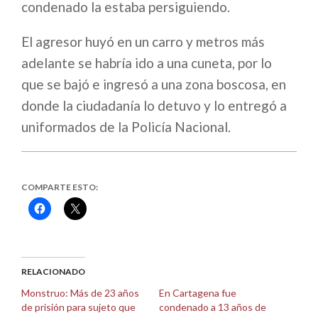
condenado la estaba persiguiendo.
El agresor huyó en un carro y metros más
adelante se habría ido a una cuneta, por lo
que se bajó e ingresó a una zona boscosa, en
donde la ciudadanía lo detuvo y lo entregó a
uniformados de la Policía Nacional.
COMPARTE ESTO:
Haz
Haz
clic
clic
para
para
compartir
compartir
en
en
Facebook
X
(Se
(Se
abre
abre
RELACIONADO
en
en
una
una
Monstruo: Más de 23 años
En Cartagena fue
ventana
ventana
de prisión para sujeto que
condenado a 13 años de
nueva)
nueva)