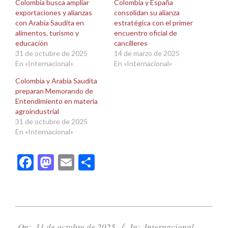
una
una
Colombia busca ampliar
Colombia y España
ventana
ventana
exportaciones y alianzas
consolidan su alianza
nueva)
nueva)
con Arabia Saudita en
estratégica con el primer
alimentos, turismo y
encuentro oficial de
educación
cancilleres
31 de octubre de 2025
14 de marzo de 2025
En «Internacional»
En «Internacional»
Colombia y Arabia Saudita
preparan Memorando de
Entendimiento en materia
agroindustrial
31 de octubre de 2025
En «Internacional»
Facebook
Mastodon
Email
Compartir
2025-
10-
On:
31 de octubre de 2025
In:
Internacional