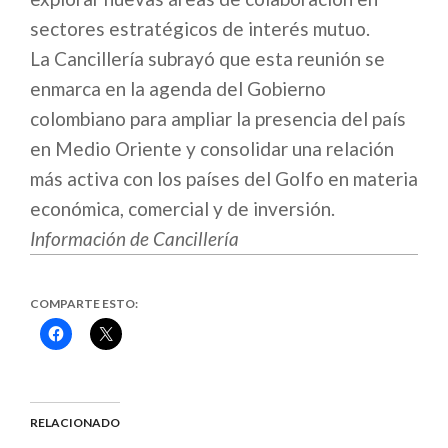
sectores estratégicos de interés mutuo.
La Cancillería subrayó que esta reunión se
enmarca en la agenda del Gobierno
colombiano para ampliar la presencia del país
en Medio Oriente y consolidar una relación
más activa con los países del Golfo en materia
económica, comercial y de inversión.
Información de Cancillería
COMPARTE ESTO:
Haz
Haz
clic
clic
para
para
compartir
compartir
en
en
Facebook
X
(Se
(Se
abre
abre
RELACIONADO
en
en