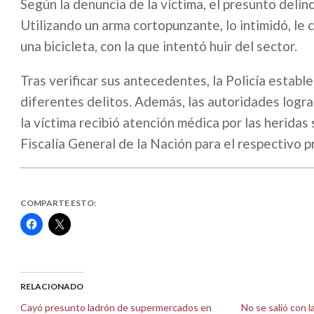
Según la denuncia de la víctima, el presunto delin
Utilizando un arma cortopunzante, lo intimidó, le 
una bicicleta, con la que intentó huir del sector.
Tras verificar sus antecedentes, la Policía establ
diferentes delitos. Además, las autoridades logra
la víctima recibió atención médica por las heridas
Fiscalía General de la Nación para el respectivo pr
COMPARTE ESTO:
Haz
Haz
clic
clic
para
para
compartir
compartir
en
en
Facebook
X
(Se
(Se
abre
abre
RELACIONADO
en
en
una
una
Cayó presunto ladrón de supermercados en
No se salió con l
ventana
ventana