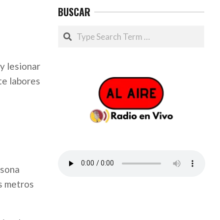
BUSCAR
Search
y lesionar
te labores
rsona
os metros