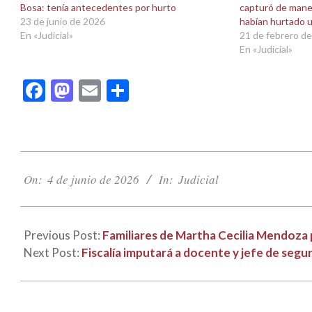
Bosa: tenía antecedentes por hurto
capturó de maner
nueva)
nueva)
23 de junio de 2026
habían hurtado un
En «Judicial»
21 de febrero d
En «Judicial»
Facebook
Mastodon
Email
Compartir
2026-
06-
On:
4 de junio de 2026
In:
Judicial
04
Previous Post:
Familiares de Martha Cecilia Mendoza 
Next Post:
Fiscalía imputará a docente y jefe de segu