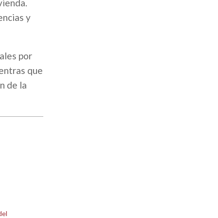
vienda.
encias y
ales por
ientras que
n de la
del