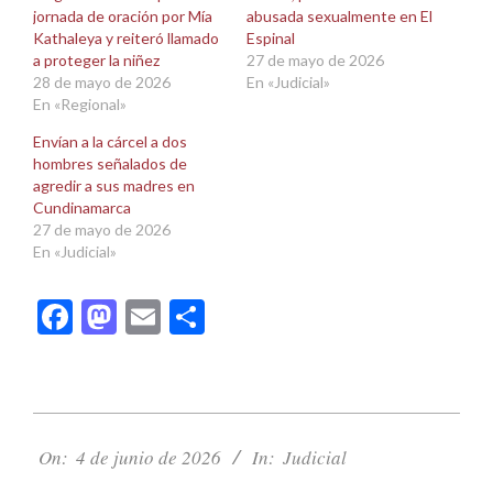
jornada de oración por Mía
abusada sexualmente en El
Kathaleya y reiteró llamado
Espinal
a proteger la niñez
27 de mayo de 2026
28 de mayo de 2026
En «Judicial»
En «Regional»
Envían a la cárcel a dos
hombres señalados de
agredir a sus madres en
Cundinamarca
27 de mayo de 2026
En «Judicial»
Facebook
Mastodon
Email
Compartir
2026-
06-
On:
4 de junio de 2026
In:
Judicial
04