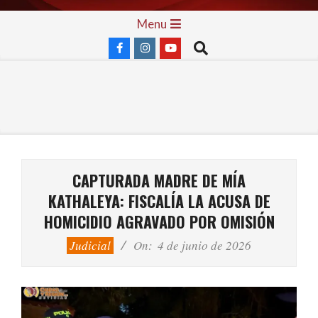
Skip
Primary
Menu
to
Navigation
Search
content
Menu
CAPTURADA MADRE DE MÍA
KATHALEYA: FISCALÍA LA ACUSA DE
HOMICIDIO AGRAVADO POR OMISIÓN
Judicial
On:
4 de junio de 2026