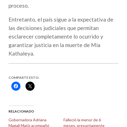
proceso.
Entretanto, el país sigue a la expectativa de
las decisiones judiciales que permitan
esclarecer completamente lo ocurrido y
garantizar justicia en la muerte de Mía
Kathaleya.
COMPARTE ESTO:
Haz
Haz
clic
clic
para
para
compartir
compartir
en
en
Facebook
X
(Se
(Se
abre
abre
RELACIONADO
en
en
una
una
Gobernadora Adriana
Falleció la menor de 6
ventana
ventana
Magali Matiz acompañó
meses, presuntamente
nueva)
nueva)