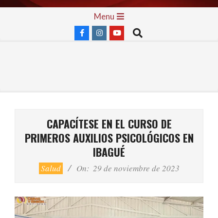
Skip
Primary
Menu
to
Navigation
Search
content
Menu
CAPACÍTESE EN EL CURSO DE
PRIMEROS AUXILIOS PSICOLÓGICOS EN
IBAGUÉ
Salud
On:
29 de noviembre de 2023