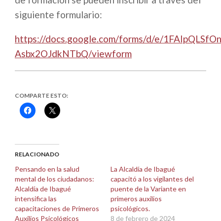
siguiente formulario:
https://docs.google.com/forms/d/e/1FAIpQL
Asbx2OJdkNTbQ/viewform
COMPARTE ESTO:
Haz
Haz
clic
clic
para
para
compartir
compartir
en
en
Facebook
X
(Se
(Se
abre
abre
RELACIONADO
en
en
una
una
Pensando en la salud
La Alcaldía de Ibagué
ventana
ventana
mental de los ciudadanos:
capacitó a los vigilantes del
nueva)
nueva)
Alcaldía de Ibagué
puente de la Variante en
intensifica las
primeros auxilios
capacitaciones de Primeros
psicológicos.
Auxilios Psicológicos
8 de febrero de 2024