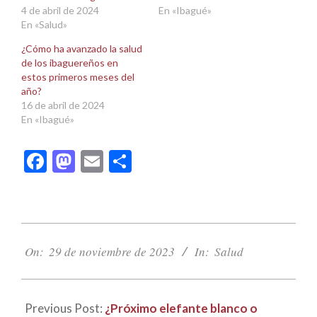
4 de abril de 2024
En «Ibagué»
En «Salud»
¿Cómo ha avanzado la salud
de los ibaguereños en
estos primeros meses del
año?
16 de abril de 2024
En «Ibagué»
Facebook
Mastodon
Email
Compartir
2023-
11-
On:
29 de noviembre de 2023
In:
Salud
29
Previous Post:
¿Próximo elefante blanco o