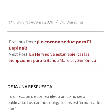
2026-
02-
On:
3 de febrero de 2026
In:
Nacional
03
Previous Post:
¡𝗟𝗮 𝗰𝗼𝗿𝗼𝗻𝗮 𝘀𝗲 𝗳𝘂𝗲 𝗽𝗮𝗿𝗮 𝗘𝗹
𝗘𝘀𝗽𝗶𝗻𝗮𝗹!
Next Post:
En Herveo ya están abiertas las
incripciones para la Banda Marcial y Sinfónica
DEJA UNA RESPUESTA
Tu dirección de correo electrónico no será
publicada.
Los campos obligatorios están marcados
con
*