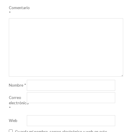
Comentario
*
Nombre
*
Correo
electrónico
*
Web
Guarda mi nombre, correo electrónico y web en este