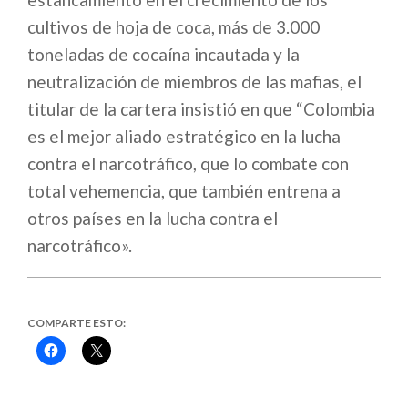
cultivos de hoja de coca, más de 3.000
toneladas de cocaína incautada y la
neutralización de miembros de las mafias, el
titular de la cartera insistió en que “Colombia
es el mejor aliado estratégico en la lucha
contra el narcotráfico, que lo combate con
total vehemencia, que también entrena a
otros países en la lucha contra el
narcotráfico».
COMPARTE ESTO:
Haz
Haz
clic
clic
para
para
compartir
compartir
en
en
Facebook
X