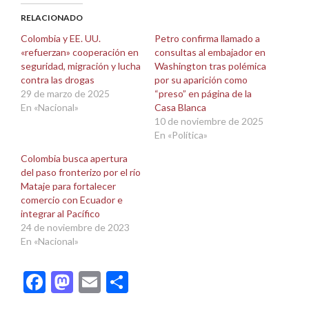
(Se
(Se
abre
abre
RELACIONADO
en
en
una
una
Colombia y EE. UU.
Petro confirma llamado a
ventana
ventana
«refuerzan» cooperación en
consultas al embajador en
nueva)
nueva)
seguridad, migración y lucha
Washington tras polémica
contra las drogas
por su aparición como
29 de marzo de 2025
“preso” en página de la
En «Nacional»
Casa Blanca
10 de noviembre de 2025
En «Política»
Colombia busca apertura
del paso fronterizo por el río
Mataje para fortalecer
comercio con Ecuador e
integrar al Pacífico
24 de noviembre de 2023
En «Nacional»
Facebook
Mastodon
Email
Compartir