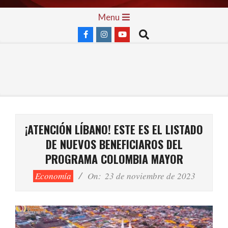
Skip
Primary
Menu
to
Navigation
Search
content
Menu
¡ATENCIÓN LÍBANO! ESTE ES EL LISTADO
DE NUEVOS BENEFICIAROS DEL
PROGRAMA COLOMBIA MAYOR
Economía
On:
23 de noviembre de 2023