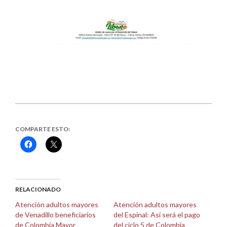
COMPARTE ESTO:
Haz
Haz
clic
clic
para
para
compartir
compartir
en
en
Facebook
X
(Se
(Se
abre
abre
RELACIONADO
en
en
una
una
Atención adultos mayores
Atención adultos mayores
ventana
ventana
de Venadillo beneficiarios
del Espinal: Así será el pago
nueva)
nueva)
de Colombia Mayor
del ciclo 5 de Colombia