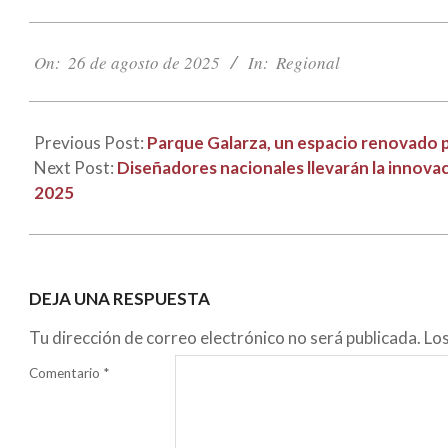
nueva)
nueva)
2025-
08-
On:
26 de agosto de 2025
In:
Regional
26
Previous Post:
Parque Galarza, un espacio renovado 
Next Post:
Diseñadores nacionales llevarán la innovac
2025
DEJA UNA RESPUESTA
Tu dirección de correo electrónico no será publicada.
Lo
Comentario
*