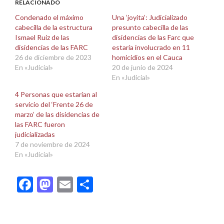
abre
abre
RELACIONADO
en
en
una
una
Condenado el máximo
Una ‘joyita’: Judicializado
ventana
ventana
cabecilla de la estructura
presunto cabecilla de las
nueva)
nueva)
Ismael Ruiz de las
disidencias de las Farc que
disidencias de las FARC
estaría involucrado en 11
26 de diciembre de 2023
homicidios en el Cauca
En «Judicial»
20 de junio de 2024
En «Judicial»
4 Personas que estarían al
servicio del ‘Frente 26 de
marzo’ de las disidencias de
las FARC fueron
judicializadas
7 de noviembre de 2024
En «Judicial»
Facebook
Mastodon
Email
Compartir