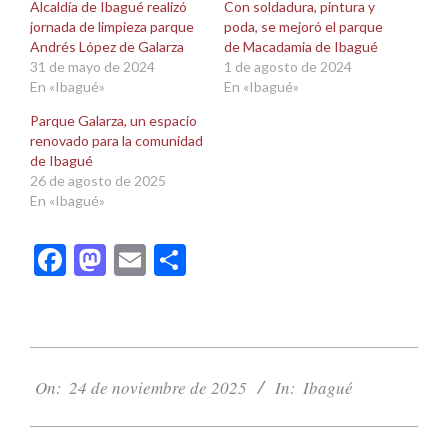
una
una
Alcaldía de Ibagué realizó
Con soldadura, pintura y
ventana
ventana
jornada de limpieza parque
poda, se mejoró el parque
nueva)
nueva)
Andrés López de Galarza
de Macadamia de Ibagué
31 de mayo de 2024
1 de agosto de 2024
En «Ibagué»
En «Ibagué»
Parque Galarza, un espacio
renovado para la comunidad
de Ibagué
26 de agosto de 2025
En «Ibagué»
Facebook
Mastodon
Email
Compartir
2025-
11-
On:
24 de noviembre de 2025
In:
Ibagué
24