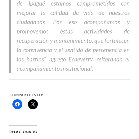
de Ibagué estamos comprometidos con
mejorar la calidad de vida de nuestros
ciudadanos. Por eso acompañamos y
promovemos estas actividades de
recuperación y mantenimiento, que fortalecen
la convivencia y el sentido de pertenencia en
los barrios”, agregó Echeverry, reiterando el
acompañamiento institucional.
COMPARTE ESTO:
Haz
Haz
clic
clic
para
para
compartir
compartir
en
en
Facebook
X
(Se
(Se
abre
abre
RELACIONADO
en
en