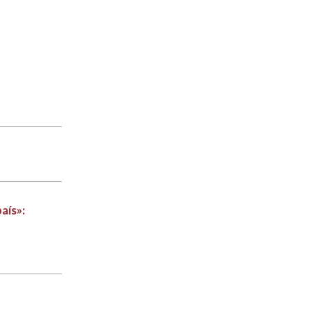
aís»: