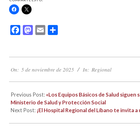
Haz
Haz
clic
clic
para
para
compartir
compartir
en
en
Facebook
Mastodon
Email
Compartir
Facebook
X
(Se
(Se
abre
abre
en
en
una
una
ventana
ventana
nueva)
nueva)
2025-
11-
On:
5 de noviembre de 2025
In:
Regional
05
Previous Post:
«Los Equipos Básicos de Salud siguen s
Ministerio de Salud y Protección Social
Next Post:
¡El Hospital Regional del Líbano te invita a