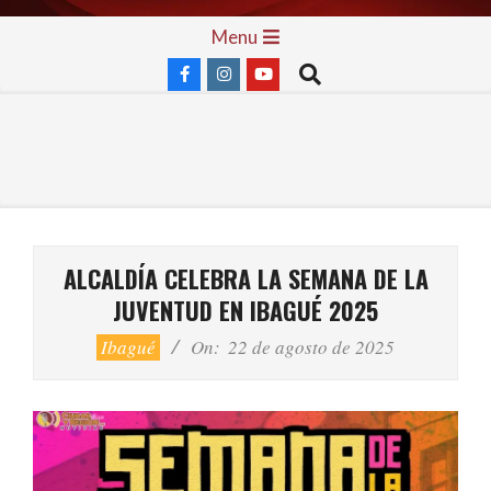
Skip
Primary
Menu
to
Navigation
Search
content
Menu
ALCALDÍA CELEBRA LA SEMANA DE LA
JUVENTUD EN IBAGUÉ 2025
Ibagué
On:
22 de agosto de 2025