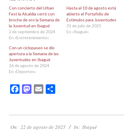
en
en
una
una
Con concierto del Urban
Hasta el 10 de agosto está
ventana
ventana
Fest la Alcaldía cerró con
abierto el Portafolio de
nueva)
nueva)
broche de oro la Semana de
Estímulos para Juventudes
la Juventud en Ibagué
31 de julio de 2025
2 de septiembre de 2024
En «Ibagué»
En «Entretenimiento»
Con un ciclopaseo se dio
apertura a la Semana de las
Juventudes en Ibagué
26 de agosto de 2024
En «Deportes»
Facebook
Mastodon
Email
Compartir
2025-
08-
On:
22 de agosto de 2025
In:
Ibagué