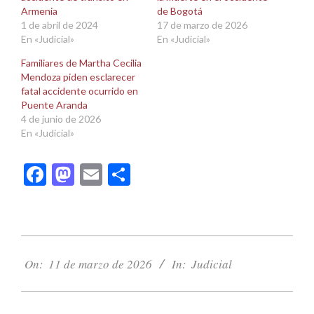
Armenia
de Bogotá
1 de abril de 2024
17 de marzo de 2026
En «Judicial»
En «Judicial»
Familiares de Martha Cecilia
Mendoza piden esclarecer
fatal accidente ocurrido en
Puente Aranda
4 de junio de 2026
En «Judicial»
Facebook
Mastodon
Email
Compartir
2026-
03-
On:
11 de marzo de 2026
In:
Judicial
11