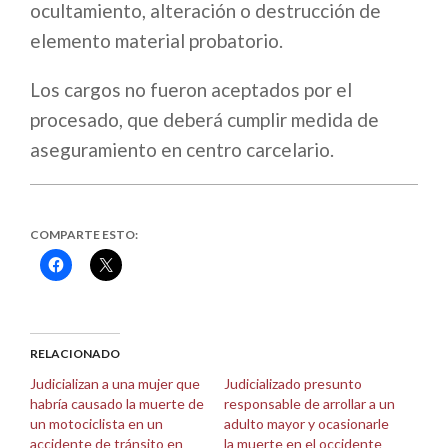
ocultamiento, alteración o destrucción de
elemento material probatorio.
Los cargos no fueron aceptados por el
procesado, que deberá cumplir medida de
aseguramiento en centro carcelario.
COMPARTE ESTO:
Haz
Haz
clic
clic
para
para
compartir
compartir
en
en
Facebook
X
(Se
(Se
abre
abre
RELACIONADO
en
en
una
una
Judicializan a una mujer que
Judicializado presunto
ventana
ventana
habría causado la muerte de
responsable de arrollar a un
nueva)
nueva)
un motociclista en un
adulto mayor y ocasionarle
accidente de tránsito en
la muerte en el occidente