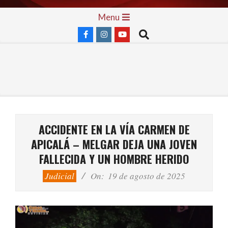
Skip
Primary
Menu
to
Navigation
Search
content
Menu
ACCIDENTE EN LA VÍA CARMEN DE
APICALÁ – MELGAR DEJA UNA JOVEN
FALLECIDA Y UN HOMBRE HERIDO
Judicial
On:
19 de agosto de 2025