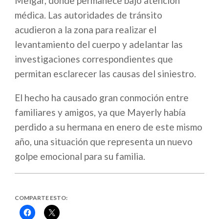
Melgar, donde permanece bajo atención
médica. Las autoridades de tránsito
acudieron a la zona para realizar el
levantamiento del cuerpo y adelantar las
investigaciones correspondientes que
permitan esclarecer las causas del siniestro.
El hecho ha causado gran conmoción entre
familiares y amigos, ya que Mayerly había
perdido a su hermana en enero de este mismo
año, una situación que representa un nuevo
golpe emocional para su familia.
COMPARTE ESTO:
Haz
Haz
clic
clic