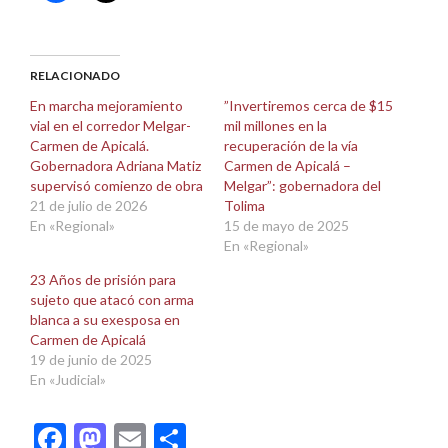
para
para
compartir
compartir
en
en
Facebook
X
(Se
(Se
abre
abre
RELACIONADO
en
en
una
una
En marcha mejoramiento
”Invertiremos cerca de $15
ventana
ventana
vial en el corredor Melgar-
mil millones en la
nueva)
nueva)
Carmen de Apicalá.
recuperación de la vía
Gobernadora Adriana Matiz
Carmen de Apicalá –
supervisó comienzo de obra
Melgar”: gobernadora del
21 de julio de 2026
Tolima
En «Regional»
15 de mayo de 2025
En «Regional»
23 Años de prisión para
sujeto que atacó con arma
blanca a su exesposa en
Carmen de Apicalá
19 de junio de 2025
En «Judicial»
Facebook
Mastodon
Email
Compartir