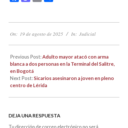
2025-
08-
On:
19 de agosto de 2025
In:
Judicial
19
Previous Post:
Adulto mayor atacó con arma
blanca a dos personas en la Terminal del Salitre,
en Bogotá
Next Post:
Sicarios asesinaron a joven en pleno
centro de Lérida
DEJA UNA RESPUESTA
Tu dirección de correo electrónico no será