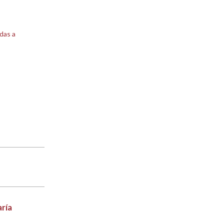
das a
aría