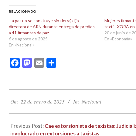
Facebook
X
(Se
(Se
abre
abre
RELACIONADO
en
en
una
una
‘La paz no se construye sin tierra’, dijo
Mujeres firmante
ventana
ventana
directora de ARN durante entrega de predios
textil IXORA en
nueva)
nueva)
a 41 firmantes de paz
20 de junio de 2
6 de agosto de 2025
En «Economía»
En «Nacional»
Facebook
Mastodon
Email
Compartir
2025-
01-
On:
22 de enero de 2025
In:
Nacional
22
Previous Post:
Cae extorsionista de taxistas: Judicia
involucrado en extorsiones a taxistas