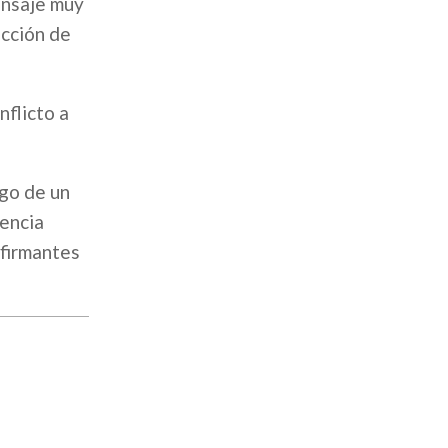
ensaje muy
ucción de
nflicto a
ego de un
encia
 firmantes