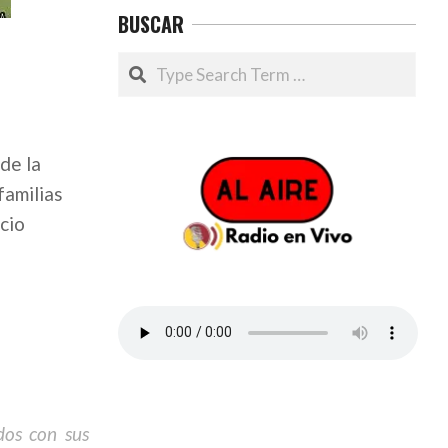
BUSCAR
Search
de la
familias
cio
dos con sus