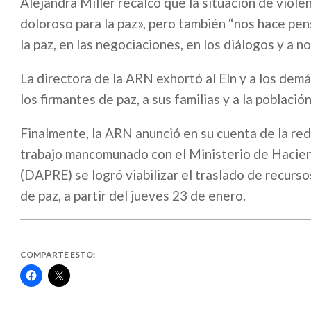
Alejandra Miller recalcó que la situación de viol
doloroso para la paz», pero también “nos hace pen
la paz, en las negociaciones, en los diálogos y a n
La directora de la ARN exhortó al Eln y a los dem
los firmantes de paz, a sus familias y a la población c
Finalmente, la ARN anunció en su cuenta de la red
trabajo mancomunado con el Ministerio de Hacien
(DAPRE) se logró viabilizar el traslado de recursos
de paz, a partir del jueves 23 de enero. ​
COMPARTE ESTO:
Haz
Haz
clic
clic
para
para
compartir
compartir
en
en