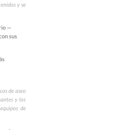
tenidos y se
rio —
con sus
ás
cos de aseo
mantes y los
 equipos de