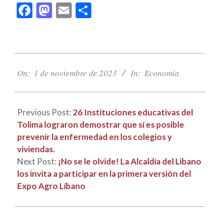
Facebook
Mastodon
Email
Compartir
2023-
11-
On:
1 de noviembre de 2023
In:
Economía
01
Previous Post:
26 Instituciones educativas del
Tolima lograron demostrar que sí es posible
prevenir la enfermedad en los colegios y
viviendas.
Next Post:
¡No se le olvide! La Alcaldía del Libano
los invita a participar en la primera versión del
Expo Agro Líbano