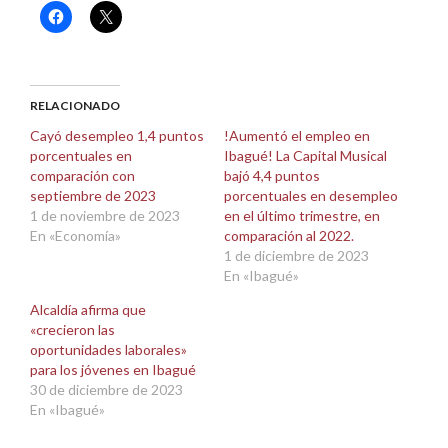
Haz
Haz
clic
clic
para
para
compartir
compartir
en
en
Facebook
X
(Se
(Se
abre
abre
RELACIONADO
en
en
una
una
Cayó desempleo 1,4 puntos
!Aumentó el empleo en
ventana
ventana
porcentuales en
Ibagué! La Capital Musical
nueva)
nueva)
comparación con
bajó 4,4 puntos
septiembre de 2023
porcentuales en desempleo
1 de noviembre de 2023
en el último trimestre, en
En «Economía»
comparación al 2022.
1 de diciembre de 2023
En «Ibagué»
Alcaldía afirma que
«crecieron las
oportunidades laborales»
para los jóvenes en Ibagué
30 de diciembre de 2023
En «Ibagué»